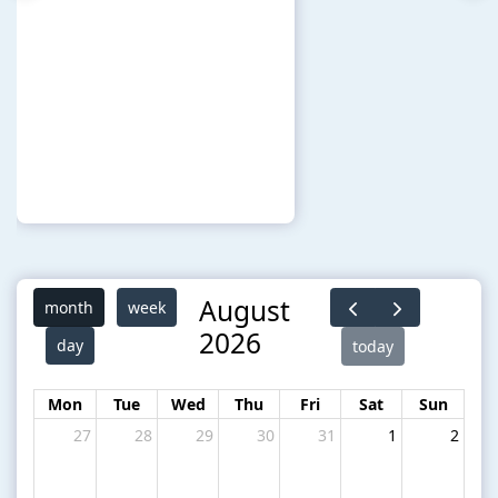
August
month
week
2026
day
today
Mon
Tue
Wed
Thu
Fri
Sat
Sun
27
28
29
30
31
1
2