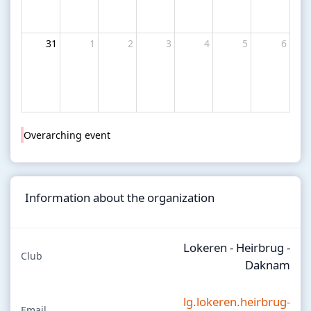
31
1
2
3
4
5
6
Overarching event
Information about the organization
Lokeren - Heirbrug -
Club
Daknam
lg.lokeren.heirbrug-
Email